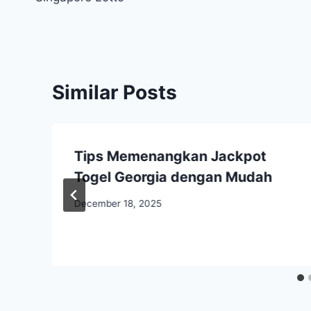
Similar Posts
Tips Memenangkan Jackpot
Togel Georgia dengan Mudah
December 18, 2025