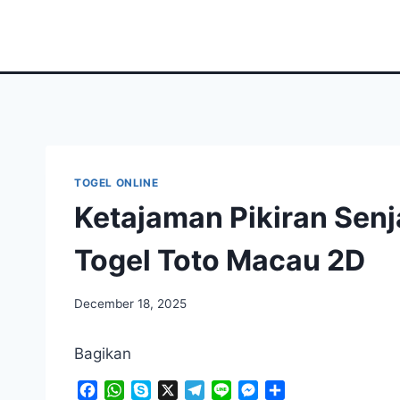
Skip
to
content
TOGEL ONLINE
Ketajaman Pikiran Senj
Togel Toto Macau 2D
December 18, 2025
Bagikan
F
W
S
X
T
L
M
S