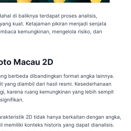
ahal di baliknya terdapat proses analisis,
ang kuat. Ketajaman pikiran menjadi senjata
mbaca kemungkinan, mengelola risiko, dan
oto Macau 2D
yang berbeda dibandingkan format angka lainnya.
 yang diambil dari hasil resmi. Kesederhanaan
inggi, karena ruang kemungkinan yang lebih sempit
ignifikan.
teristik 2D tidak hanya berkaitan dengan angka,
l memiliki konteks historis yang dapat dianalisis.