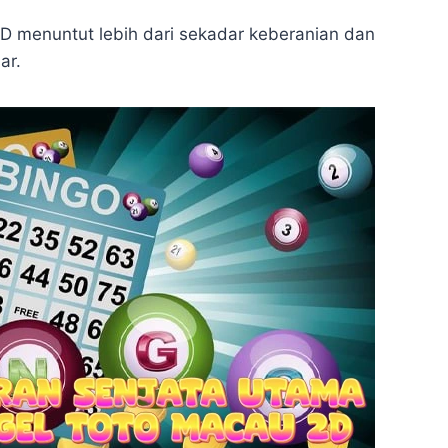
D menuntut lebih dari sekadar keberanian dan
ar.