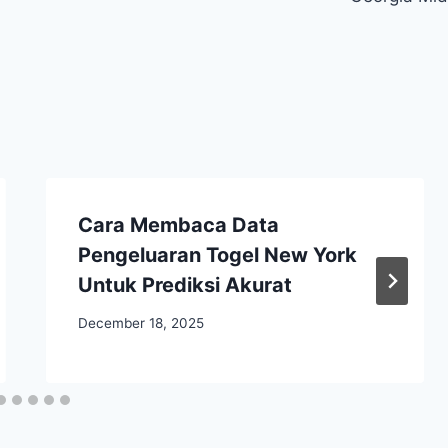
Cara Membaca Data
Pengeluaran Togel New York
Untuk Prediksi Akurat
December 18, 2025