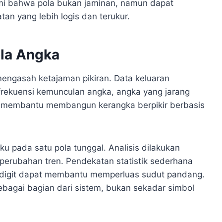
mi bahwa pola bukan jaminan, namun dapat
n yang lebih logis dan terukur.
ola Angka
mengasah ketajaman pikiran. Data keluaran
frekuensi kemunculan angka, angka yang jarang
ni membantu membangun kerangka berpikir berbasis
u pada satu pola tunggal. Analisis dilakukan
erubahan tren. Pendekatan statistik sederhana
n digit dapat membantu memperluas sudut pandang.
sebagai bagian dari sistem, bukan sekadar simbol