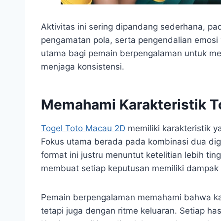
Aktivitas ini sering dipandang sederhana, pad
pengamatan pola, serta pengendalian emosi y
utama bagi pemain berpengalaman untuk me
menjaga konsistensi.
Memahami Karakteristik T
Togel Toto Macau 2D
memiliki karakteristik 
Fokus utama berada pada kombinasi dua digit
format ini justru menuntut ketelitian lebih t
membuat setiap keputusan memiliki dampak s
Pemain berpengalaman memahami bahwa karak
tetapi juga dengan ritme keluaran. Setiap hasi