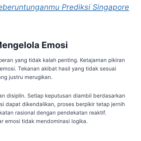
beruntunganmu Prediksi Singapore
Mengelola Emosi
peran yang tidak kalah penting. Ketajaman pikiran
mosi. Tekanan akibat hasil yang tidak sesuai
ng justru merugikan.
 disiplin. Setiap keputusan diambil berdasarkan
 dapat dikendalikan, proses berpikir tetap jernih
atan rasional dengan pendekatan reaktif.
gar emosi tidak mendominasi logika.