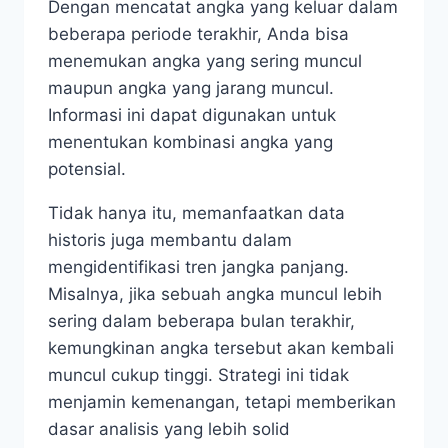
Dengan mencatat angka yang keluar dalam
beberapa periode terakhir, Anda bisa
menemukan angka yang sering muncul
maupun angka yang jarang muncul.
Informasi ini dapat digunakan untuk
menentukan kombinasi angka yang
potensial.
Tidak hanya itu, memanfaatkan data
historis juga membantu dalam
mengidentifikasi tren jangka panjang.
Misalnya, jika sebuah angka muncul lebih
sering dalam beberapa bulan terakhir,
kemungkinan angka tersebut akan kembali
muncul cukup tinggi. Strategi ini tidak
menjamin kemenangan, tetapi memberikan
dasar analisis yang lebih solid