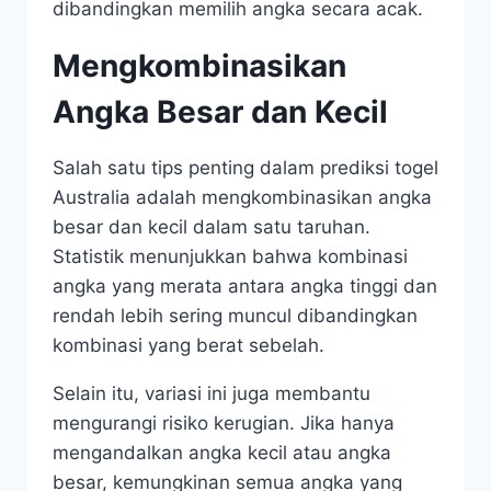
dibandingkan memilih angka secara acak.
Mengkombinasikan
Angka Besar dan Kecil
Salah satu tips penting dalam prediksi togel
Australia adalah mengkombinasikan angka
besar dan kecil dalam satu taruhan.
Statistik menunjukkan bahwa kombinasi
angka yang merata antara angka tinggi dan
rendah lebih sering muncul dibandingkan
kombinasi yang berat sebelah.
Selain itu, variasi ini juga membantu
mengurangi risiko kerugian. Jika hanya
mengandalkan angka kecil atau angka
besar, kemungkinan semua angka yang