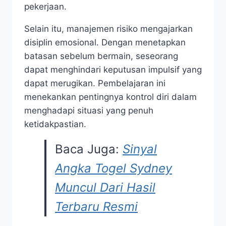
pekerjaan.
Selain itu, manajemen risiko mengajarkan
disiplin emosional. Dengan menetapkan
batasan sebelum bermain, seseorang
dapat menghindari keputusan impulsif yang
dapat merugikan. Pembelajaran ini
menekankan pentingnya kontrol diri dalam
menghadapi situasi yang penuh
ketidakpastian.
Baca Juga:
Sinyal
Angka Togel Sydney
Muncul Dari Hasil
Terbaru Resmi