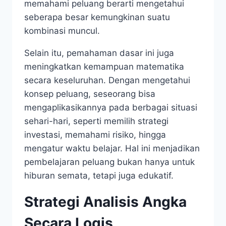
memahami peluang berarti mengetahui
seberapa besar kemungkinan suatu
kombinasi muncul.
Selain itu, pemahaman dasar ini juga
meningkatkan kemampuan matematika
secara keseluruhan. Dengan mengetahui
konsep peluang, seseorang bisa
mengaplikasikannya pada berbagai situasi
sehari-hari, seperti memilih strategi
investasi, memahami risiko, hingga
mengatur waktu belajar. Hal ini menjadikan
pembelajaran peluang bukan hanya untuk
hiburan semata, tetapi juga edukatif.
Strategi Analisis Angka
Secara Logis