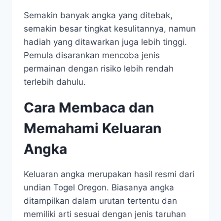
Semakin banyak angka yang ditebak,
semakin besar tingkat kesulitannya, namun
hadiah yang ditawarkan juga lebih tinggi.
Pemula disarankan mencoba jenis
permainan dengan risiko lebih rendah
terlebih dahulu.
Cara Membaca dan
Memahami Keluaran
Angka
Keluaran angka merupakan hasil resmi dari
undian Togel Oregon. Biasanya angka
ditampilkan dalam urutan tertentu dan
memiliki arti sesuai dengan jenis taruhan