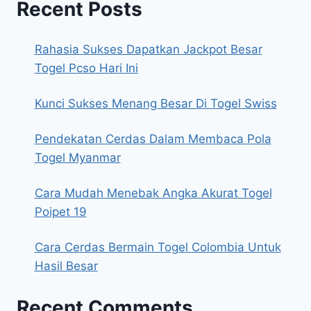
Recent Posts
Rahasia Sukses Dapatkan Jackpot Besar
Togel Pcso Hari Ini
Kunci Sukses Menang Besar Di Togel Swiss
Pendekatan Cerdas Dalam Membaca Pola
Togel Myanmar
Cara Mudah Menebak Angka Akurat Togel
Poipet 19
Cara Cerdas Bermain Togel Colombia Untuk
Hasil Besar
Recent Comments