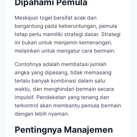
Dipahami Pemula
Meskipun togel bersifat acak dan
bergantung pada keberuntungan, pemula
tetap perlu memiliki strategi dasar. Strategi
ini bukan untuk menjamin kemenangan,
melainkan untuk mengatur cara bermain.
Contohnya adalah membatasi jumlah
angka yang dipasang, tidak memasang
terlalu banyak kombinasi dalam satu
waktu, dan menghindari bermain secara
impulsif. Pendekatan yang tenang dan
terkontrol akan membantu pemula bermain
dengan lebih nyaman.
Pentingnya Manajemen