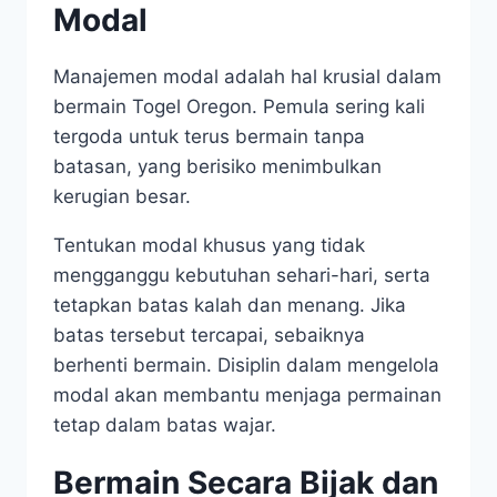
Modal
Manajemen modal adalah hal krusial dalam
bermain Togel Oregon. Pemula sering kali
tergoda untuk terus bermain tanpa
batasan, yang berisiko menimbulkan
kerugian besar.
Tentukan modal khusus yang tidak
mengganggu kebutuhan sehari-hari, serta
tetapkan batas kalah dan menang. Jika
batas tersebut tercapai, sebaiknya
berhenti bermain. Disiplin dalam mengelola
modal akan membantu menjaga permainan
tetap dalam batas wajar.
Bermain Secara Bijak dan