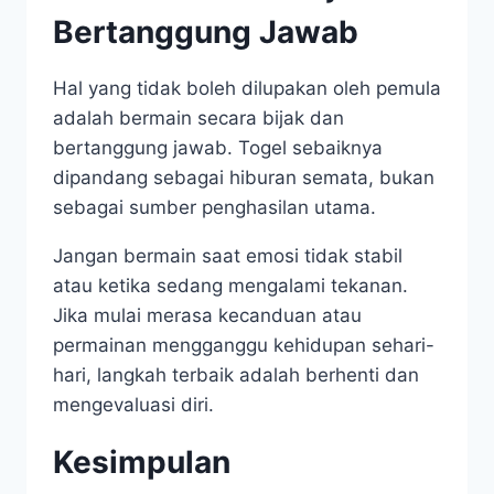
Bertanggung Jawab
Hal yang tidak boleh dilupakan oleh pemula
adalah bermain secara bijak dan
bertanggung jawab. Togel sebaiknya
dipandang sebagai hiburan semata, bukan
sebagai sumber penghasilan utama.
Jangan bermain saat emosi tidak stabil
atau ketika sedang mengalami tekanan.
Jika mulai merasa kecanduan atau
permainan mengganggu kehidupan sehari-
hari, langkah terbaik adalah berhenti dan
mengevaluasi diri.
Kesimpulan