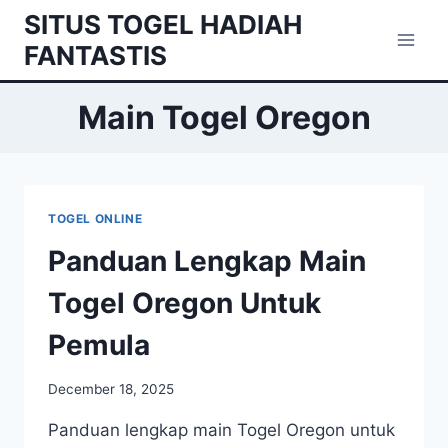
Skip
SITUS TOGEL HADIAH
to
FANTASTIS
content
Main Togel Oregon
TOGEL ONLINE
Panduan Lengkap Main
Togel Oregon Untuk
Pemula
December 18, 2025
Panduan lengkap main Togel Oregon untuk