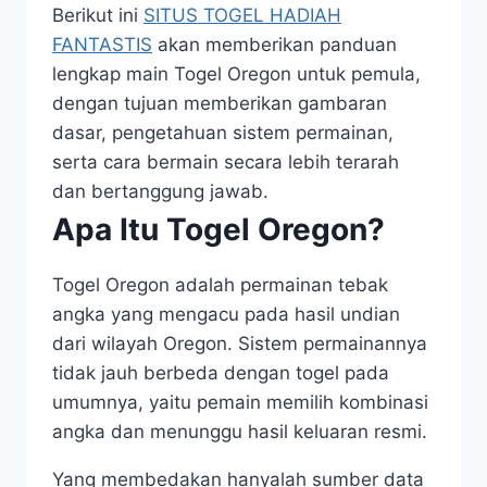
Berikut ini
SITUS TOGEL HADIAH
FANTASTIS
akan memberikan panduan
lengkap main Togel Oregon untuk pemula,
dengan tujuan memberikan gambaran
dasar, pengetahuan sistem permainan,
serta cara bermain secara lebih terarah
dan bertanggung jawab.
Apa Itu Togel Oregon?
Togel Oregon adalah permainan tebak
angka yang mengacu pada hasil undian
dari wilayah Oregon. Sistem permainannya
tidak jauh berbeda dengan togel pada
umumnya, yaitu pemain memilih kombinasi
angka dan menunggu hasil keluaran resmi.
Yang membedakan hanyalah sumber data