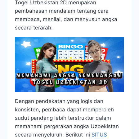
Togel Uzbekistan 2D merupakan
pembahasan mendalam tentang cara
membaca, menilai, dan menyusun angka
secara terarah.
Dengan pendekatan yang logis dan
konsisten, pembaca dapat memperoleh
sudut pandang lebih terstruktur dalam
memahami pergerakan angka Uzbekistan
secara menyeluruh. Berikut ini
SITUS