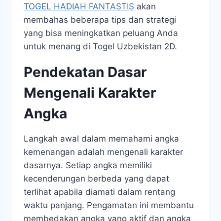
TOGEL HADIAH FANTASTIS
akan
membahas beberapa tips dan strategi
yang bisa meningkatkan peluang Anda
untuk menang di Togel Uzbekistan 2D.
Pendekatan Dasar
Mengenali Karakter
Angka
Langkah awal dalam memahami angka
kemenangan adalah mengenali karakter
dasarnya. Setiap angka memiliki
kecenderungan berbeda yang dapat
terlihat apabila diamati dalam rentang
waktu panjang. Pengamatan ini membantu
membedakan angka yang aktif dan angka