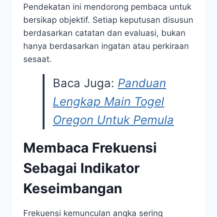
Pendekatan ini mendorong pembaca untuk
bersikap objektif. Setiap keputusan disusun
berdasarkan catatan dan evaluasi, bukan
hanya berdasarkan ingatan atau perkiraan
sesaat.
Baca Juga:
Panduan
Lengkap Main Togel
Oregon Untuk Pemula
Membaca Frekuensi
Sebagai Indikator
Keseimbangan
Frekuensi kemunculan angka sering