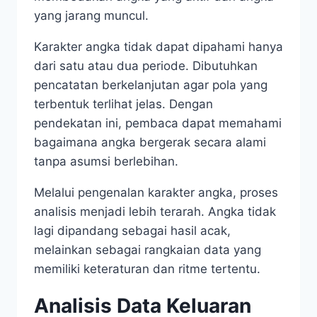
yang jarang muncul.
Karakter angka tidak dapat dipahami hanya
dari satu atau dua periode. Dibutuhkan
pencatatan berkelanjutan agar pola yang
terbentuk terlihat jelas. Dengan
pendekatan ini, pembaca dapat memahami
bagaimana angka bergerak secara alami
tanpa asumsi berlebihan.
Melalui pengenalan karakter angka, proses
analisis menjadi lebih terarah. Angka tidak
lagi dipandang sebagai hasil acak,
melainkan sebagai rangkaian data yang
memiliki keteraturan dan ritme tertentu.
Analisis Data Keluaran