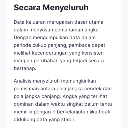
Secara Menyeluruh
Data keluaran merupakan dasar utama
dalam menyusun pemahaman angka.
Dengan mengumpulkan data dalam
periode cukup panjang, pembaca dapat
melihat kecenderungan yang konsisten
maupun perubahan yang terjadi secara
bertahap.
Analisis menyeluruh memungkinkan
pemisahan antara pola jangka pendek dan
pola jangka panjang. Angka yang terlihat
dominan dalam waktu singkat belum tentu
memiliki pengaruh berkelanjutan jika tidak
didukung data yang stabil.