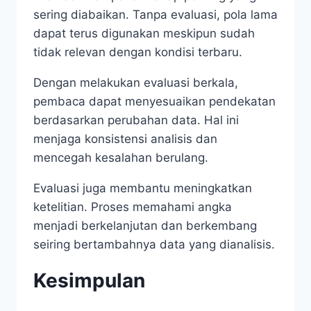
sering diabaikan. Tanpa evaluasi, pola lama
dapat terus digunakan meskipun sudah
tidak relevan dengan kondisi terbaru.
Dengan melakukan evaluasi berkala,
pembaca dapat menyesuaikan pendekatan
berdasarkan perubahan data. Hal ini
menjaga konsistensi analisis dan
mencegah kesalahan berulang.
Evaluasi juga membantu meningkatkan
ketelitian. Proses memahami angka
menjadi berkelanjutan dan berkembang
seiring bertambahnya data yang dianalisis.
Kesimpulan