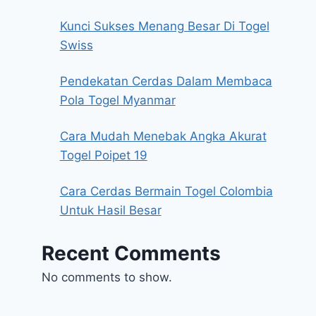
Kunci Sukses Menang Besar Di Togel
Swiss
Pendekatan Cerdas Dalam Membaca
Pola Togel Myanmar
Cara Mudah Menebak Angka Akurat
Togel Poipet 19
Cara Cerdas Bermain Togel Colombia
Untuk Hasil Besar
Recent Comments
No comments to show.