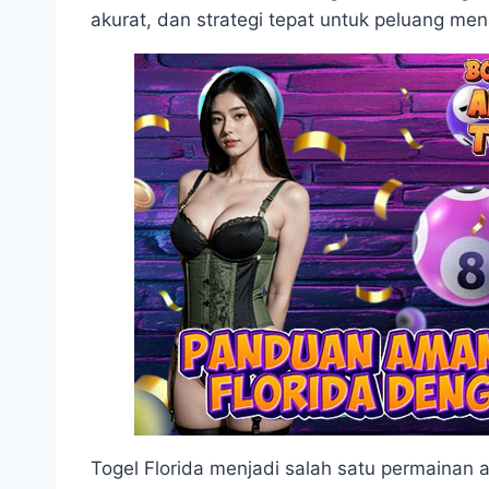
akurat, dan strategi tepat untuk peluang me
Togel Florida menjadi salah satu permainan