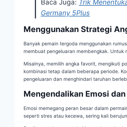
Baca Juga:
Trik Menentuka
Germany 5Plus
Menggunakan Strategi An
Banyak pemain tergoda menggunakan rumus ko
membuat pengeluaran membengkak. Untuk moda
Misalnya, memilih angka favorit, mengikuti 
kombinasi tetap dalam beberapa periode. K
pengeluaran dan menghindari taruhan berleb
Mengendalikan Emosi dan
Emosi memegang peran besar dalam permainan
seperti stres atau kecewa, sering kali beru