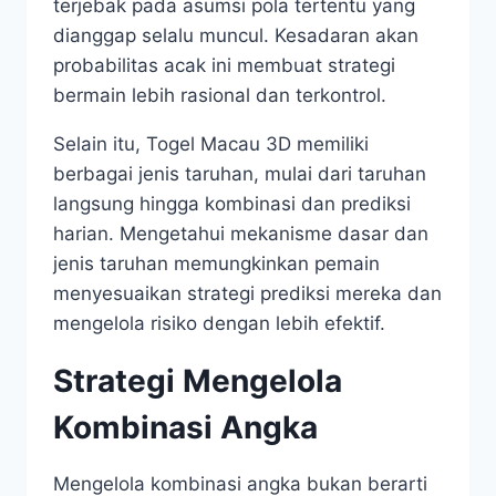
terjebak pada asumsi pola tertentu yang
dianggap selalu muncul. Kesadaran akan
probabilitas acak ini membuat strategi
bermain lebih rasional dan terkontrol.
Selain itu, Togel Macau 3D memiliki
berbagai jenis taruhan, mulai dari taruhan
langsung hingga kombinasi dan prediksi
harian. Mengetahui mekanisme dasar dan
jenis taruhan memungkinkan pemain
menyesuaikan strategi prediksi mereka dan
mengelola risiko dengan lebih efektif.
Strategi Mengelola
Kombinasi Angka
Mengelola kombinasi angka bukan berarti