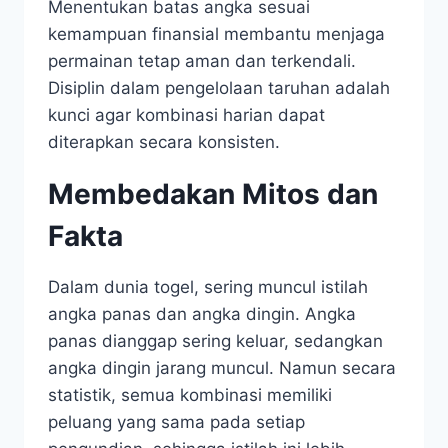
Menentukan batas angka sesuai
kemampuan finansial membantu menjaga
permainan tetap aman dan terkendali.
Disiplin dalam pengelolaan taruhan adalah
kunci agar kombinasi harian dapat
diterapkan secara konsisten.
Membedakan Mitos dan
Fakta
Dalam dunia togel, sering muncul istilah
angka panas dan angka dingin. Angka
panas dianggap sering keluar, sedangkan
angka dingin jarang muncul. Namun secara
statistik, semua kombinasi memiliki
peluang yang sama pada setiap