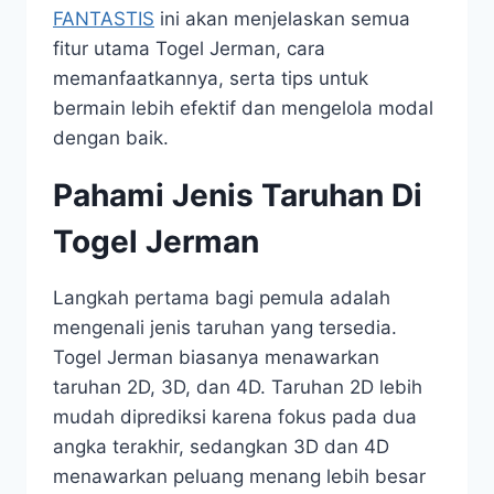
FANTASTIS
ini akan menjelaskan semua
fitur utama Togel Jerman, cara
memanfaatkannya, serta tips untuk
bermain lebih efektif dan mengelola modal
dengan baik.
Pahami Jenis Taruhan Di
Togel Jerman
Langkah pertama bagi pemula adalah
mengenali jenis taruhan yang tersedia.
Togel Jerman biasanya menawarkan
taruhan 2D, 3D, dan 4D. Taruhan 2D lebih
mudah diprediksi karena fokus pada dua
angka terakhir, sedangkan 3D dan 4D
menawarkan peluang menang lebih besar