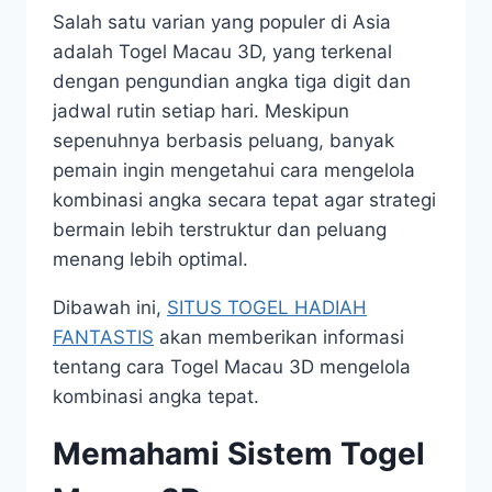
Salah satu varian yang populer di Asia
adalah Togel Macau 3D, yang terkenal
dengan pengundian angka tiga digit dan
jadwal rutin setiap hari. Meskipun
sepenuhnya berbasis peluang, banyak
pemain ingin mengetahui cara mengelola
kombinasi angka secara tepat agar strategi
bermain lebih terstruktur dan peluang
menang lebih optimal.
Dibawah ini,
SITUS TOGEL HADIAH
FANTASTIS
akan memberikan informasi
tentang cara Togel Macau 3D mengelola
kombinasi angka tepat.
Memahami Sistem Togel