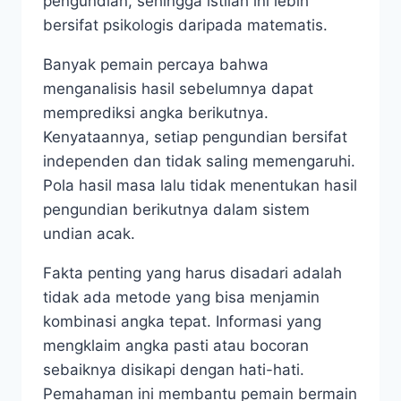
pengundian, sehingga istilah ini lebih
bersifat psikologis daripada matematis.
Banyak pemain percaya bahwa
menganalisis hasil sebelumnya dapat
memprediksi angka berikutnya.
Kenyataannya, setiap pengundian bersifat
independen dan tidak saling memengaruhi.
Pola hasil masa lalu tidak menentukan hasil
pengundian berikutnya dalam sistem
undian acak.
Fakta penting yang harus disadari adalah
tidak ada metode yang bisa menjamin
kombinasi angka tepat. Informasi yang
mengklaim angka pasti atau bocoran
sebaiknya disikapi dengan hati-hati.
Pemahaman ini membantu pemain bermain