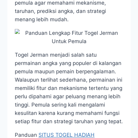
pemula agar memahami mekanisme,
taruhan, prediksi angka, dan strategi
menang lebih mudah.
Togel Jerman menjadi salah satu
permainan angka yang populer di kalangan
pemula maupun pemain berpengalaman.
Walaupun terlihat sederhana, permainan ini
memiliki fitur dan mekanisme tertentu yang
perlu dipahami agar peluang menang lebih
tinggi. Pemula sering kali mengalami
kesulitan karena kurang memahami fungsi
setiap fitur dan strategi taruhan yang tepat.
Panduan
SITUS TOGEL HADIAH