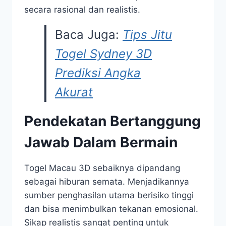
secara rasional dan realistis.
Baca Juga:
Tips Jitu
Togel Sydney 3D
Prediksi Angka
Akurat
Pendekatan Bertanggung
Jawab Dalam Bermain
Togel Macau 3D sebaiknya dipandang
sebagai hiburan semata. Menjadikannya
sumber penghasilan utama berisiko tinggi
dan bisa menimbulkan tekanan emosional.
Sikap realistis sangat penting untuk