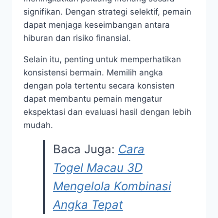
signifikan. Dengan strategi selektif, pemain
dapat menjaga keseimbangan antara
hiburan dan risiko finansial.
Selain itu, penting untuk memperhatikan
konsistensi bermain. Memilih angka
dengan pola tertentu secara konsisten
dapat membantu pemain mengatur
ekspektasi dan evaluasi hasil dengan lebih
mudah.
Baca Juga:
Cara
Togel Macau 3D
Mengelola Kombinasi
Angka Tepat