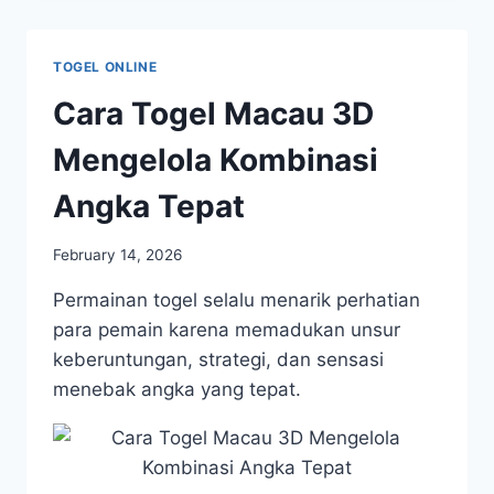
TOGEL ONLINE
Cara Togel Macau 3D
Mengelola Kombinasi
Angka Tepat
February 14, 2026
Permainan togel selalu menarik perhatian
para pemain karena memadukan unsur
keberuntungan, strategi, dan sensasi
menebak angka yang tepat.